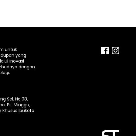
rm untuk
idupan yang
lui inovasi
-budaya dengan
logi.
ng Sel. No.98,
ec. Ps. Minggu,
h Khusus Ibukota