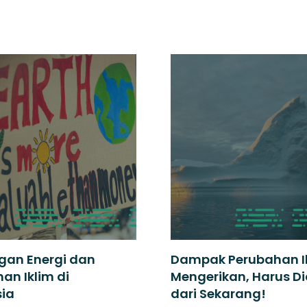
gan Energi dan
Dampak Perubahan I
an Iklim di
Mengerikan, Harus D
sia
dari Sekarang!