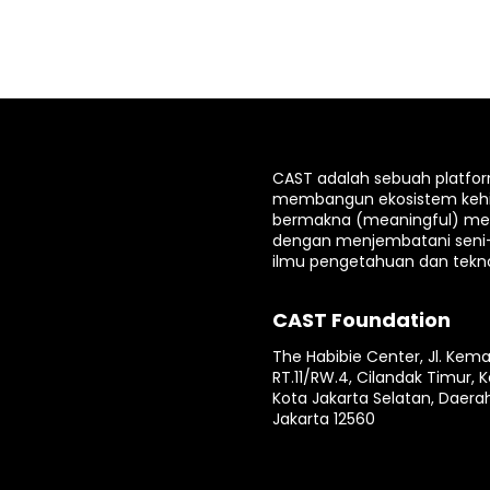
CAST adalah sebuah platfo
membangun ekosistem keh
bermakna (meaningful) mela
dengan menjembatani seni
ilmu pengetahuan dan tekno
CAST Foundation
The Habibie Center, Jl. Kema
RT.11/RW.4, Cilandak Timur, K
Kota Jakarta Selatan, Daera
Jakarta 12560