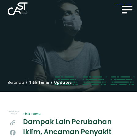
Beranda
/
Titik Temu
/
Updates
SHARE THIS
Titik Temu
ARTICLE
Dampak Lain Perubahan
Copy
Iklim, Ancaman Penyakit
Link
Facebook