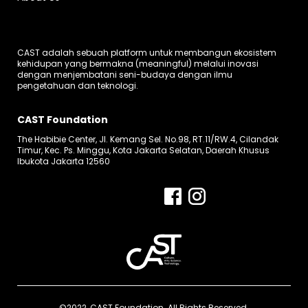
CAST adalah sebuah platform untuk membangun ekosistem
kehidupan yang bermakna (meaningful) melalui inovasi
dengan menjembatani seni-budaya dengan ilmu
pengetahuan dan teknologi.
CAST Foundation
The Habibie Center, Jl. Kemang Sel. No.98, RT.11/RW.4, Cilandak
Timur, Kec. Ps. Minggu, Kota Jakarta Selatan, Daerah Khusus
Ibukota Jakarta 12560
©2022, CAST Foundation. All Rights Reserved.