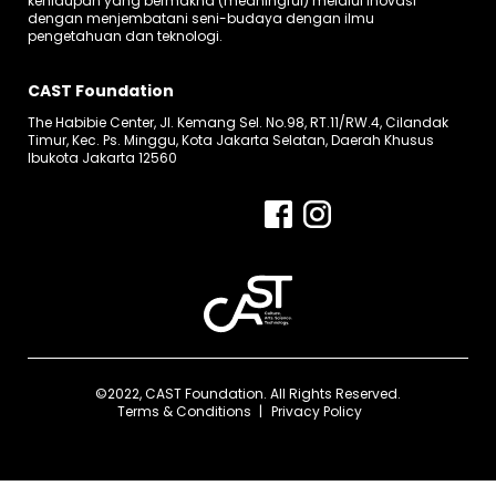
kehidupan yang bermakna (meaningful) melalui inovasi
dengan menjembatani seni-budaya dengan ilmu
pengetahuan dan teknologi.
CAST Foundation
The Habibie Center, Jl. Kemang Sel. No.98, RT.11/RW.4, Cilandak
Timur, Kec. Ps. Minggu, Kota Jakarta Selatan, Daerah Khusus
Ibukota Jakarta 12560
©2022, CAST Foundation. All Rights Reserved.
Terms & Conditions
Privacy Policy