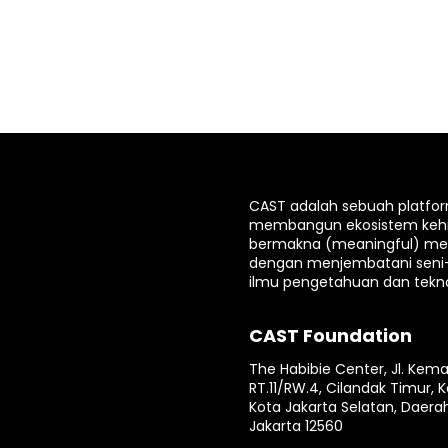
CAST adalah sebuah platfo
membangun ekosistem keh
bermakna (meaningful) mela
dengan menjembatani seni
ilmu pengetahuan dan tekno
CAST Foundation
The Habibie Center, Jl. Kema
RT.11/RW.4, Cilandak Timur, K
Kota Jakarta Selatan, Daera
Jakarta 12560