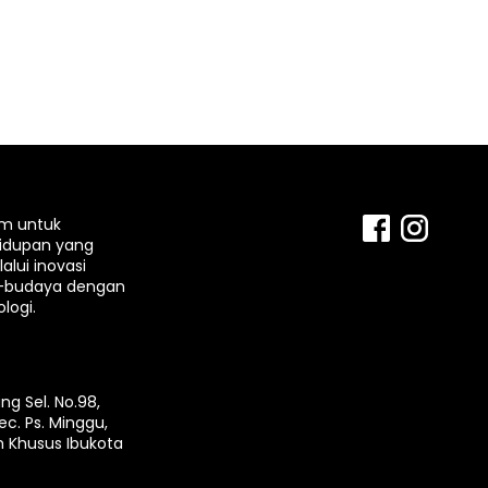
rm untuk
idupan yang
lui inovasi
-budaya dengan
logi.
ng Sel. No.98,
ec. Ps. Minggu,
h Khusus Ibukota