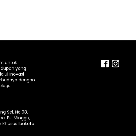
rm untuk
idupan yang
lui inovasi
-budaya dengan
logi.
ng Sel. No.98,
ec. Ps. Minggu,
h Khusus Ibukota