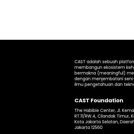
CAST adalah sebuah platfo
membangun ekosistem keh
bermakna (meaningful) mela
dengan menjembatani seni
ilmu pengetahuan dan tekno
CAST Foundation
The Habibie Center, Jl. Kema
RT.11/RW.4, Cilandak Timur, K
Kota Jakarta Selatan, Daera
Jakarta 12560