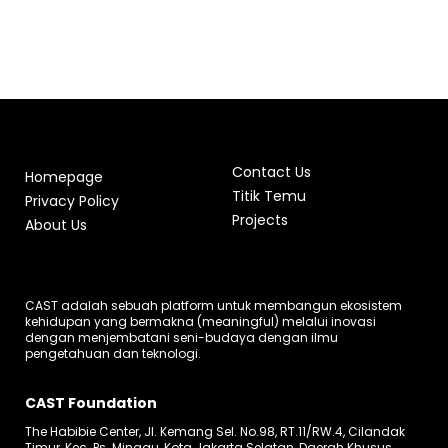
Contact Us
Homepage
Titik Temu
Privacy Policy
Projects
About Us
CAST adalah sebuah platform untuk membangun ekosistem
kehidupan yang bermakna (meaningful) melalui inovasi
dengan menjembatani seni-budaya dengan ilmu
pengetahuan dan teknologi.
CAST Foundation
The Habibie Center, Jl. Kemang Sel. No.98, RT.11/RW.4, Cilandak
Timur, Kec. Ps. Minggu, Kota Jakarta Selatan, Daerah Khusus