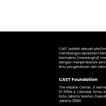
CAST adalah sebuah platfo
membangun ekosistem keh
bermakna (meaningful) mela
dengan menjembatani seni
ilmu pengetahuan dan tekno
CAST Foundation
The Habibie Center, Jl. Kema
RT.11/RW.4, Cilandak Timur, K
Kota Jakarta Selatan, Daera
Jakarta 12560