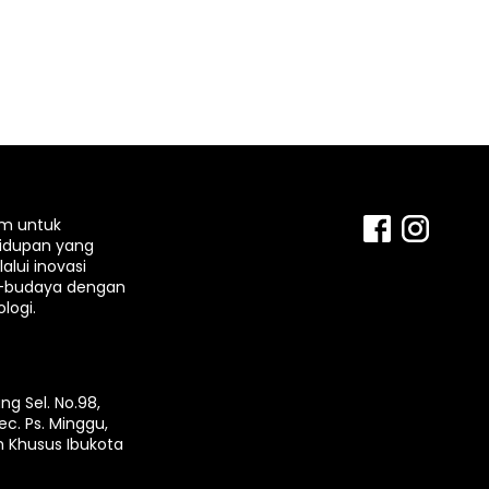
rm untuk
idupan yang
lui inovasi
-budaya dengan
logi.
ng Sel. No.98,
ec. Ps. Minggu,
h Khusus Ibukota