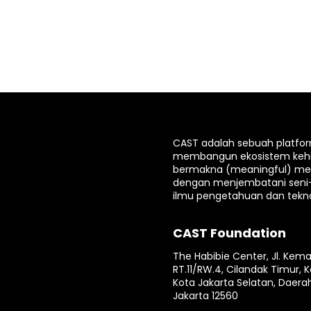
CAST adalah sebuah platfo
membangun ekosistem keh
bermakna (meaningful) mela
dengan menjembatani seni
ilmu pengetahuan dan tekno
CAST Foundation
The Habibie Center, Jl. Kema
RT.11/RW.4, Cilandak Timur, K
Kota Jakarta Selatan, Daera
Jakarta 12560