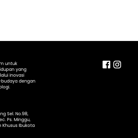
rm untuk
idupan yang
lui inovasi
-budaya dengan
logi.
ng Sel. No.98,
ec. Ps. Minggu,
h Khusus Ibukota