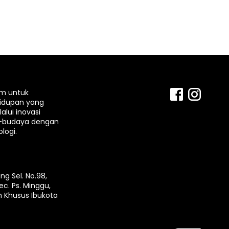
rm untuk
idupan yang
lui inovasi
-budaya dengan
logi.
ng Sel. No.98,
ec. Ps. Minggu,
h Khusus Ibukota