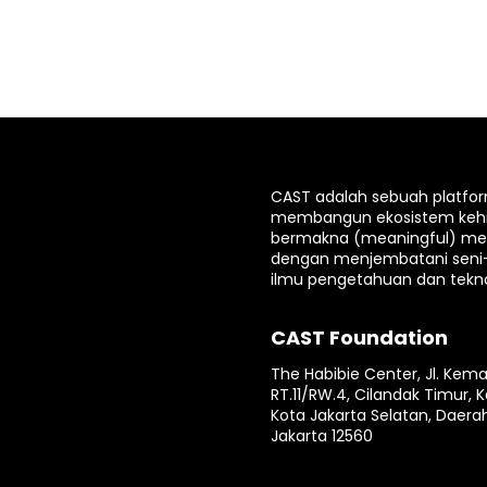
CAST adalah sebuah platfo
membangun ekosistem keh
bermakna (meaningful) mela
dengan menjembatani seni
ilmu pengetahuan dan tekno
CAST Foundation
The Habibie Center, Jl. Kema
RT.11/RW.4, Cilandak Timur, K
Kota Jakarta Selatan, Daera
Jakarta 12560