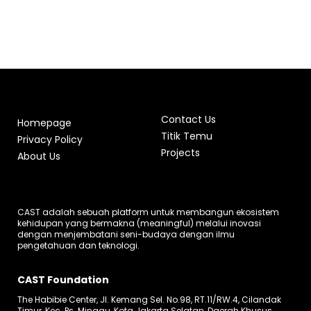
Contact Us
Homepage
Titik Temu
Privacy Policy
Projects
About Us
CAST adalah sebuah platform untuk membangun ekosistem
kehidupan yang bermakna (meaningful) melalui inovasi
dengan menjembatani seni-budaya dengan ilmu
pengetahuan dan teknologi.
CAST Foundation
The Habibie Center, Jl. Kemang Sel. No.98, RT.11/RW.4, Cilandak
Timur, Kec. Ps. Minggu, Kota Jakarta Selatan, Daerah Khusus