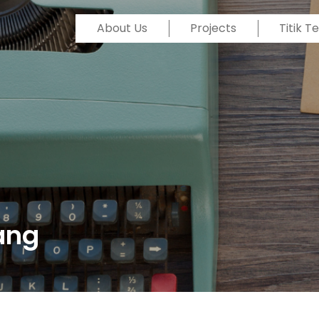
About Us
Projects
Titik 
ang