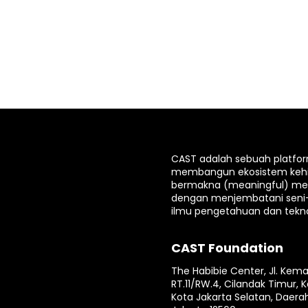
CAST adalah sebuah platfo
membangun ekosistem keh
bermakna (meaningful) mela
dengan menjembatani seni
ilmu pengetahuan dan tekno
CAST Foundation
The Habibie Center, Jl. Kema
RT.11/RW.4, Cilandak Timur, K
Kota Jakarta Selatan, Daera