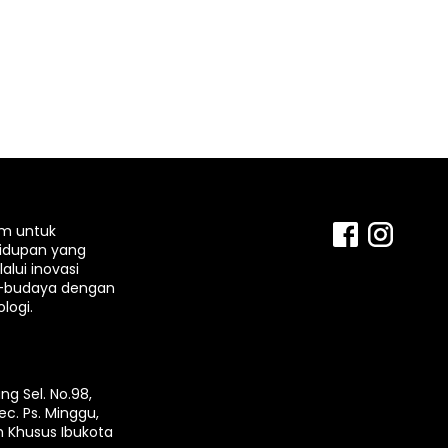
rm untuk
idupan yang
lui inovasi
-budaya dengan
logi.
ng Sel. No.98,
ec. Ps. Minggu,
h Khusus Ibukota