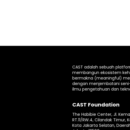
CAST adalah sebuah platfo
membangun ekosistem keh
bermakna (meaningful) mela
dengan menjembatani seni
ilmu pengetahuan dan tekno
CAST Foundation
The Habibie Center, Jl. Kema
RT.11/RW.4, Cilandak Timur, K
Kota Jakarta Selatan, Daera