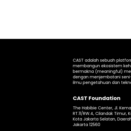
CAST adalah sebuah platfo
membangun ekosistem keh
bermakna (meaningful) mela
dengan menjembatani seni
ilmu pengetahuan dan tekno
CAST Foundation
The Habibie Center, Jl. Kema
RT.11/RW.4, Cilandak Timur, K
Kota Jakarta Selatan, Daera
Jakarta 12560