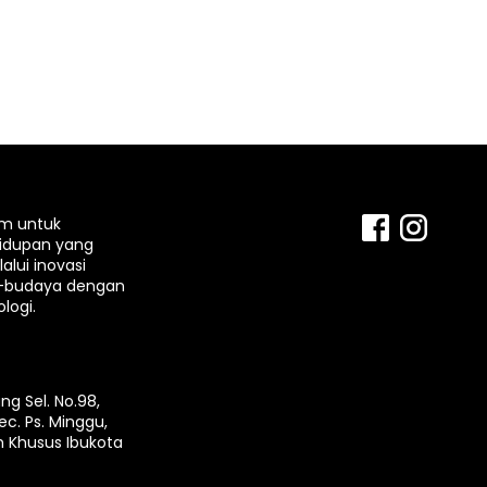
rm untuk
idupan yang
lui inovasi
-budaya dengan
logi.
ng Sel. No.98,
ec. Ps. Minggu,
h Khusus Ibukota