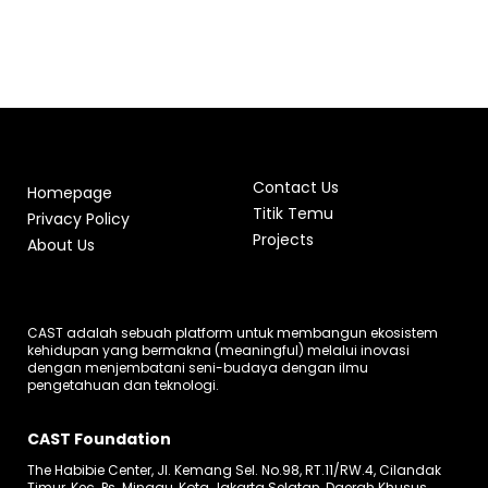
Contact Us
Homepage
Titik Temu
Privacy Policy
Projects
About Us
CAST adalah sebuah platform untuk membangun ekosistem
kehidupan yang bermakna (meaningful) melalui inovasi
dengan menjembatani seni-budaya dengan ilmu
pengetahuan dan teknologi.
CAST Foundation
The Habibie Center, Jl. Kemang Sel. No.98, RT.11/RW.4, Cilandak
Timur, Kec. Ps. Minggu, Kota Jakarta Selatan, Daerah Khusus