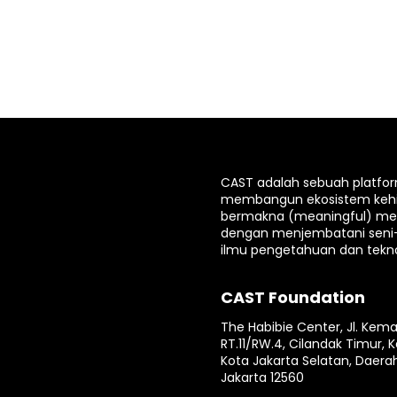
CAST adalah sebuah platfo
membangun ekosistem keh
bermakna (meaningful) mela
dengan menjembatani seni
ilmu pengetahuan dan tekno
CAST Foundation
The Habibie Center, Jl. Kema
RT.11/RW.4, Cilandak Timur, K
Kota Jakarta Selatan, Daera
Jakarta 12560