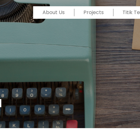
About Us
Projects
Titik 
l