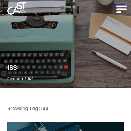
ISS
Beranda
/
ISS
Browsing Tag :
ISS