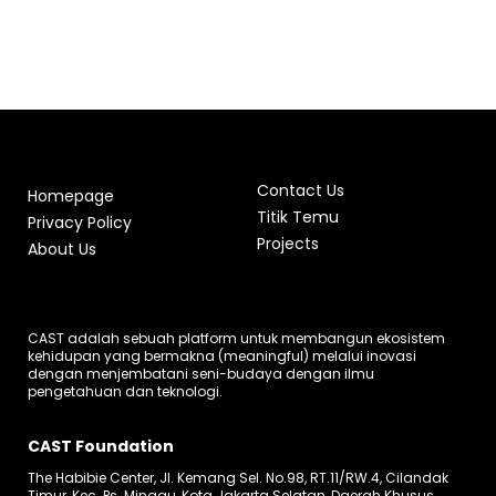
Contact Us
Homepage
Titik Temu
Privacy Policy
Projects
About Us
CAST adalah sebuah platform untuk membangun ekosistem
kehidupan yang bermakna (meaningful) melalui inovasi
dengan menjembatani seni-budaya dengan ilmu
pengetahuan dan teknologi.
CAST Foundation
The Habibie Center, Jl. Kemang Sel. No.98, RT.11/RW.4, Cilandak
Timur, Kec. Ps. Minggu, Kota Jakarta Selatan, Daerah Khusus