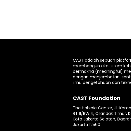
CAST adalah sebuah platfo
membangun ekosistem keh
bermakna (meaningful) mela
dengan menjembatani seni
ilmu pengetahuan dan tekno
CAST Foundation
The Habibie Center, Jl. Kema
RT.11/RW.4, Cilandak Timur, K
Kota Jakarta Selatan, Daera
Jakarta 12560