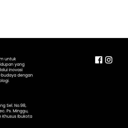
rm untuk
idupan yang
lui inovasi
-budaya dengan
logi.
ng Sel. No.98,
ec. Ps. Minggu,
h Khusus Ibukota