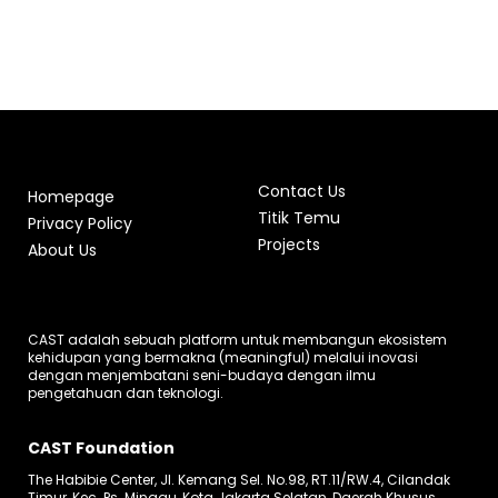
Contact Us
Homepage
Titik Temu
Privacy Policy
Projects
About Us
CAST adalah sebuah platform untuk membangun ekosistem
kehidupan yang bermakna (meaningful) melalui inovasi
dengan menjembatani seni-budaya dengan ilmu
pengetahuan dan teknologi.
CAST Foundation
The Habibie Center, Jl. Kemang Sel. No.98, RT.11/RW.4, Cilandak
Timur, Kec. Ps. Minggu, Kota Jakarta Selatan, Daerah Khusus