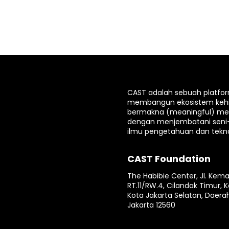
CAST adalah sebuah platfo
membangun ekosistem keh
bermakna (meaningful) mela
dengan menjembatani seni
ilmu pengetahuan dan tekno
CAST Foundation
The Habibie Center, Jl. Kema
RT.11/RW.4, Cilandak Timur, K
Kota Jakarta Selatan, Daera
Jakarta 12560