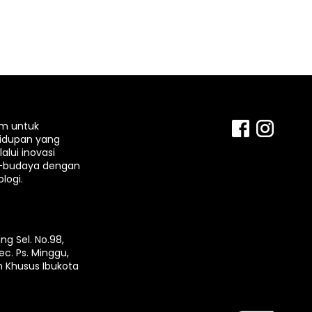
rm untuk
idupan yang
lui inovasi
-budaya dengan
logi.
ng Sel. No.98,
ec. Ps. Minggu,
h Khusus Ibukota