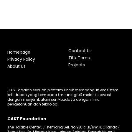
Contact Us
Homepage
Titik Temu
Privacy Policy
Projects
About Us
CAST adalah sebuah platform untuk membangun ekosistem
kehidupan yang bermakna (meaningful) melalui inovasi
dengan menjembatani seni-budaya dengan ilmu
pengetahuan dan teknologi.
CAST Foundation
The Habibie Center, Jl. Kemang Sel. No.98, RT.11/RW.4, Cilandak
Timur, Kec. Ps. Minggu, Kota Jakarta Selatan, Daerah Khusus