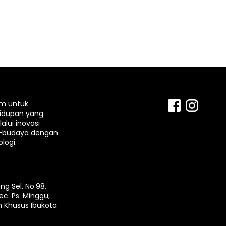
rm untuk
idupan yang
lui inovasi
-budaya dengan
logi.
ng Sel. No.98,
ec. Ps. Minggu,
h Khusus Ibukota