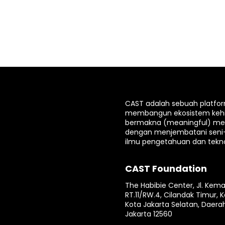
CAST adalah sebuah platfo
membangun ekosistem keh
bermakna (meaningful) mela
dengan menjembatani seni
ilmu pengetahuan dan tekno
CAST Foundation
The Habibie Center, Jl. Kema
RT.11/RW.4, Cilandak Timur, K
Kota Jakarta Selatan, Daera
Jakarta 12560