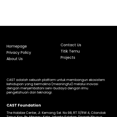
Contact Us
Homepage
Titik Temu
Privacy Policy
Projects
About Us
CAST adalah sebuah platform untuk membangun ekosistem
kehidupan yang bermakna (meaningful) melalui inovasi
dengan menjembatani seni-budaya dengan ilmu
pengetahuan dan teknologi.
CAST Foundation
The Habibie Center, Jl. Kemang Sel. No.98, RT.11/RW.4, Cilandak
Timur, Kec. Ps. Minggu, Kota Jakarta Selatan, Daerah Khusus