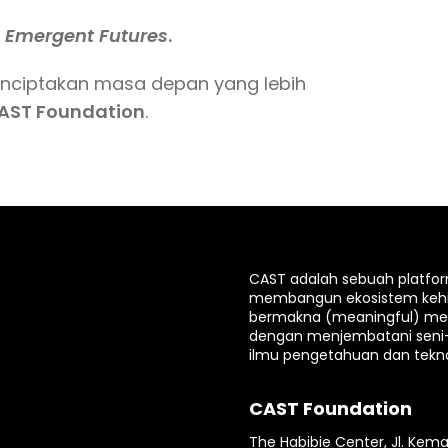
g
Emergent Futures
.
enciptakan masa depan yang lebih
CAST Foundation
.
CAST adalah sebuah platfo
membangun ekosistem keh
bermakna (meaningful) mela
dengan menjembatani seni
ilmu pengetahuan dan tekno
CAST Foundation
The Habibie Center, Jl. Kema