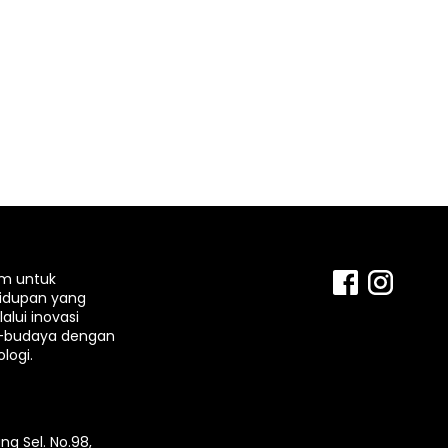
rm untuk
idupan yang
lui inovasi
-budaya dengan
logi.
ng Sel. No.98,