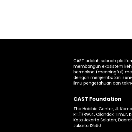
CAST adalah sebuah platfo
membangun ekosistem keh
bermakna (meaningful) mela
dengan menjembatani seni
ilmu pengetahuan dan tekno
CAST Foundation
The Habibie Center, Jl. Kema
RT.11/RW.4, Cilandak Timur, K
Kota Jakarta Selatan, Daera
Jakarta 12560