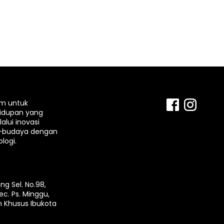
rm untuk
idupan yang
lui inovasi
-budaya dengan
logi.
ng Sel. No.98,
ec. Ps. Minggu,
h Khusus Ibukota