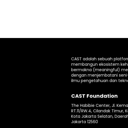
CAST adalah sebuah platfo
membangun ekosistem keh
bermakna (meaningful) mela
dengan menjembatani seni
ilmu pengetahuan dan tekno
CAST Foundation
The Habibie Center, Jl. Kema
RT.11/RW.4, Cilandak Timur, K
Kota Jakarta Selatan, Daera
Jakarta 12560