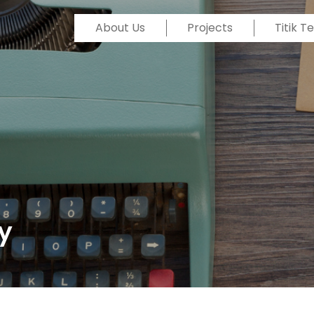
About Us
Projects
Titik 
y