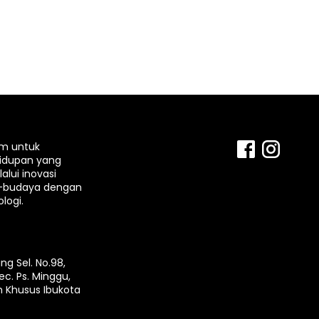
rm untuk
idupan yang
lui inovasi
-budaya dengan
logi.
ng Sel. No.98,
ec. Ps. Minggu,
h Khusus Ibukota