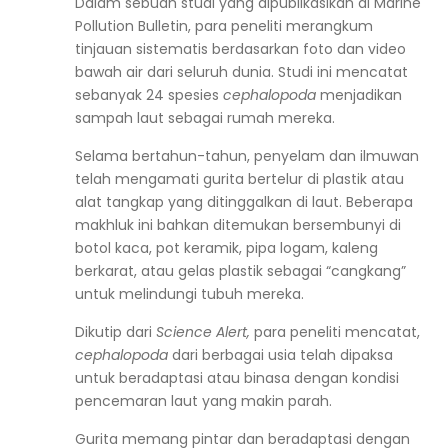
Dalam sebuah studi yang dipublikasikan di
Marine
Pollution Bulletin
, para peneliti merangkum
tinjauan sistematis berdasarkan foto dan video
bawah air dari seluruh dunia. Studi ini mencatat
sebanyak 24 spesies
cephalopoda
menjadikan
sampah laut sebagai rumah mereka.
Selama bertahun-tahun, penyelam dan ilmuwan
telah mengamati gurita bertelur di plastik atau
alat tangkap yang ditinggalkan di laut. Beberapa
makhluk ini bahkan ditemukan bersembunyi di
botol kaca, pot keramik, pipa logam, kaleng
berkarat, atau gelas plastik sebagai “cangkang”
untuk melindungi tubuh mereka.
Dikutip dari
Science Alert
,
para peneliti mencatat,
cephalopoda
dari berbagai usia telah dipaksa
untuk beradaptasi atau binasa dengan kondisi
pencemaran laut yang makin parah.
Gurita memang pintar dan beradaptasi dengan