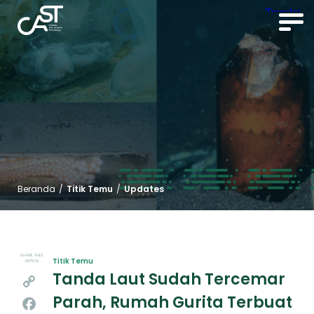
Beranda
/
Titik Temu
/
Updates
SHARE THIS
Titik Temu
ARTICLE
Tanda Laut Sudah Tercemar
Copy
Parah, Rumah Gurita Terbuat
Link
Facebook