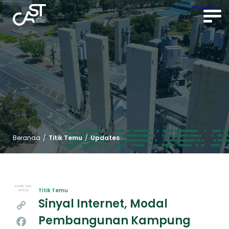
Beranda
/
Titik Temu
/
Updates
SHARE THIS
Titik Temu
ARTICLE
Sinyal Internet, Modal
Copy
Pembangunan Kampung
Link
Facebook