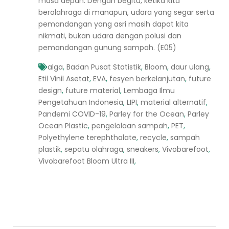
masa depan. Dengan begitu, ketika kita
berolahraga di manapun, udara yang segar serta
pemandangan yang asri masih dapat kita
nikmati, bukan udara dengan polusi dan
pemandangan gunung sampah. (E05)
alga
,
Badan Pusat Statistik
,
Bloom
,
daur ulang
,
Etil Vinil Asetat
,
EVA
,
fesyen berkelanjutan
,
future
design
,
future material
,
Lembaga Ilmu
Pengetahuan Indonesia
,
LIPI
,
material alternatif
,
Pandemi COVID-19
,
Parley for the Ocean
,
Parley
Ocean Plastic
,
pengelolaan sampah
,
PET
,
Polyethylene terephthalate
,
recycle
,
sampah
plastik
,
sepatu olahraga
,
sneakers
,
Vivobarefoot
,
Vivobarefoot Bloom Ultra III
,