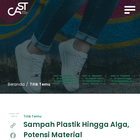
Beranda
/
Titik Temu
SHARE THIS
Titik Temu
ARTICLE
Sampah Plastik Hingga Alga,
Copy
Potensi Material
Link
Facebook