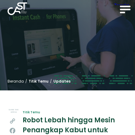
Beranda
/
Titik Temu
/
Updates
SHARE THIS
Titik Temu
ARTICLE
Robot Lebah hingga Mesin
Copy
Penangkap Kabut untuk
Link
Facebook