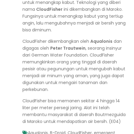
untuk menangkap kabut. Teknologi yang diberi
nama
CloudFisher
ini dikembangkan di Maroko.
Fungsinya untuk menangkap kabut yang tertiup
angin, lalu mengubahnya menjadi air bersih yang
bisa diminum.
CloudFisher dikembangkan oleh
Aqualonis
dan
digagas oleh
Peter Trautwein
, seorang insinyur
dari German Water Foundation. CloudFisher
memungkinkan orang yang tinggal di daerah
pesisir atau pegunungan untuk mengubah kabut
menjadi air minum yang aman, yang juga dapat
digunakan untuk mengairi tanaman dan
perkebunan.
CloudFisher bisa memanen sekitar 4 hingga 14
liter per meter persegi jaring. Alat ini telah
membantu masyarakat di daerah Boutmezguida
di Maroko untuk mendapatkan air bersih. (E04)
Aqualonis
,
B-Droid
,
CloudFisher
,
emergent