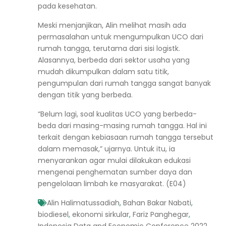
pada kesehatan.
Meski menjanjikan, Alin melihat masih ada
permasalahan untuk mengumpulkan UCO dari
rumah tangga, terutama dari sisi logistk.
Alasannya, berbeda dari sektor usaha yang
mudah dikumpulkan dalam satu titik,
pengumpulan dari rumah tangga sangat banyak
dengan titik yang berbeda.
“Belum lagi, soal kualitas UCO yang berbeda-
beda dari masing-masing rumah tangga. Hal ini
terkait dengan kebiasaan rumah tangga tersebut
dalam memasak,” ujarnya. Untuk itu, ia
menyarankan agar mulai dilakukan edukasi
mengenai penghematan sumber daya dan
pengelolaan limbah ke masyarakat. (E04)
Alin Halimatussadiah
,
Bahan Bakar Nabati
,
biodiesel
,
ekonomi sirkular
,
Fariz Panghegar
,
Indonesia Data and Economic Conference 2022
,