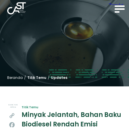
Beranda
/
Titik Temu
/
Updates
SHARE THIS
Titik Temu
ARTICLE
Minyak Jelantah, Bahan Baku
Copy
Biodiesel Rendah Emisi
Link
Facebook