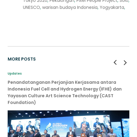
Tokyo 2020
,
Pekalongan
,
Pixel People Project
,
Solo
,
UNESCO
,
warisan budaya Indonesia
,
Yogyakarta
,
MORE POSTS
Updates
Penandatanganan Perjanjian Kerjasama antara
Indonesia Fuel Cell and Hydrogen Energy (IFHE) dan
Yayasan Culture Art Science Technology (CAST
Foundation)