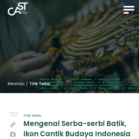
Beranda
/
Titik Temu
SHARE THIS
Titik Temu
ARTICLE
Mengenal Serba-serbi Batik,
Copy
Ikon Cantik Budaya Indonesia
Link
Facebook