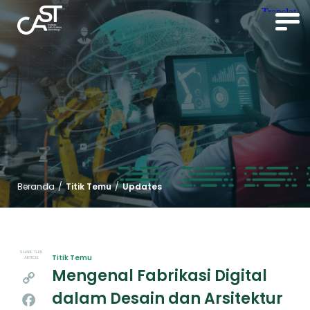
Beranda
/
Titik Temu
/
Updates
SHARE THIS
Titik Temu
ARTICLE
Mengenal Fabrikasi Digital
Copy
dalam Desain dan Arsitektur
Link
Facebook