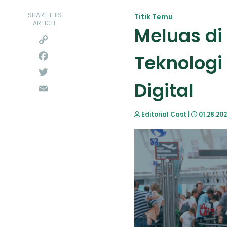
SHARE THIS
Titik Temu
ARTICLE
Meluas di
Copy
Teknologi
Link
Facebook
Twitter
Digital
Email
Editorial Cast
|
01.28.20