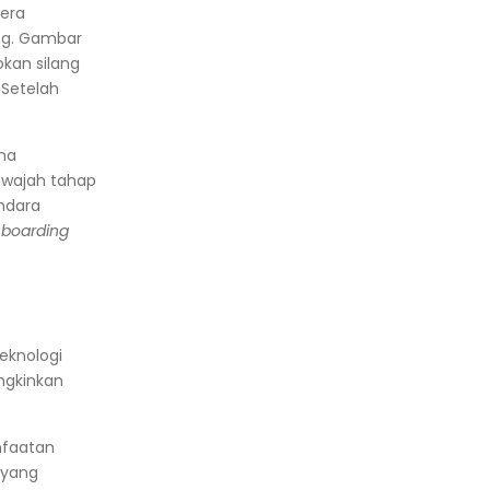
mera
ng. Gambar
kan silang
 Setelah
ana
 wajah tahap
andara
u
boarding
teknologi
ngkinkan
faatan
 yang