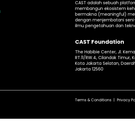
CAST adalah sebuah platfo
membangun ekosistem keh
u
bermakna (meaningful) mela
dengan menjembatani seni
ilmu pengetahuan dan tekno
CAST Foundation
The Habibie Center, Jl. Kema
RT.11/RW.4, Cilandak Timur, K
Kota Jakarta Selatan, Daera
Jakarta 12560
Terms & Conditions
Privacy Po