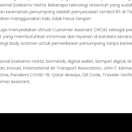
sional Soekarno-Hatta
. Beberapa teknologi nirsentuh yang suda
kan keamanan penumpang adalah penyesuaian tombol lift di Te
tekan menggunakan kaki, tidak harus tangan.
uga menyediakan Virtual Customer Assistant (VICA) sebagai pe
t yang membutuhkan informasi dan layanan di bandara secara vi
ologi
body scanner
untuk pemeriksaan penumpang tanpa berse
sional Soekarno-Hatta
,
biometrik
,
digital wallet
,
dompet digital
,
IA
gan
,
Inovasi
,
International Air Transport Association
,
John F. Kenn
 One
,
Pandemi COVID-19
,
Qatar Airways
,
QR Code
,
Traveler Verif
omer Assistant
,