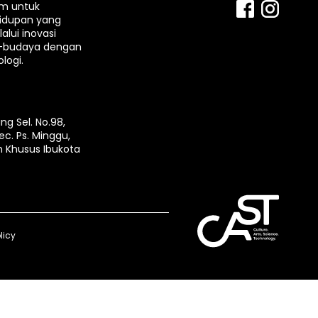
rm untuk
idupan yang
lui inovasi
-budaya dengan
logi.
ng Sel. No.98,
ec. Ps. Minggu,
h Khusus Ibukota
licy