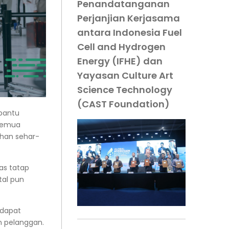
Penandatanganan
Perjanjian Kerjasama
antara Indonesia Fuel
Cell and Hydrogen
Energy (IFHE) dan
Yayasan Culture Art
Science Technology
(CAST Foundation)
bantu
 semua
uhan sehar-
as tatap
tal pun
 dapat
n pelanggan.