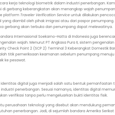
i cara kerja teknologi biometrik dalam industri penerbangan. Ka
rasi di gerbang keberangkatan akan menangkap wajah penumpa
ke platform
Traveler Verification Service
untuk dilakukan pencoco
al yang diambil oleh pihak imigrasi atau dari paspor penumpang.
 maka gerbang akan terbuka dan penumpang dapat melewatinya.
Bandara Internasional Soekarno-Hatta
di Indonesia juga berenc
genalan wajah. Menurut PT Angkasa Pura II, sistem pengenalan
urity Check Point 2 (SCP 2) Terminal 3 Keberangkat Domestik B
dalah titik pemeriksaan keamanan sebelum penumpang menuj
ik ke pesawat.
, identitas digital juga menjadi salah satu bentuk pemanfaatan 
industri penerbangan. Sesuai namanya, identitas digital memu
 verifikasi tanpa perlu mengeluarkan bukti identitas fisik.
atu perusahaan teknologi yang disebut akan mendukung
peman
kebutuhan penerbangan
. Jadi, di sejumlah bandara Amerika Serikat