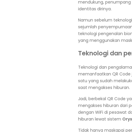
mendukung, penumpang d
identitas dirinya.
Namun sebelum teknologi b
sejumlah penyempurnaan m
teknologi pengenalan bio
yang menggunakan mask
Teknologi dan p
Teknologi dan pengalaman 
memanfaatkan QR Code jug
satu yang sudah melaku
saat mengakses hiburan.
Jadi, berbekal QR Code 
mengakses hiburan dari 
dengan WiFi di pesawat d
hiburan lewat sistem
Ory
Tidak hanya maskapai pen