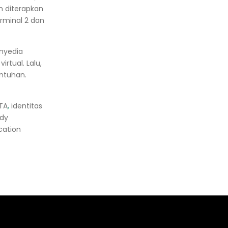
h diterapkan
rminal 2 dan
nyedia
rtual. Lalu,
ntuhan.
TA
,
identitas
edy
ication