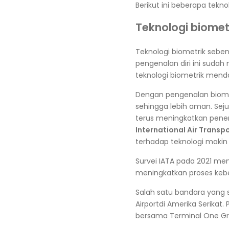
Berikut ini beberapa tekn
Teknologi biomet
Teknologi biometrik sebe
pengenalan diri ini sudah
teknologi biometrik menda
Dengan pengenalan biomet
sehingga lebih aman. Sej
terus meningkatkan pener
International Air Transp
terhadap teknologi makin 
Survei IATA pada 2021 me
meningkatkan proses keb
Salah satu bandara yang 
Airport
di Amerika Serikat.
bersama Terminal One Gro