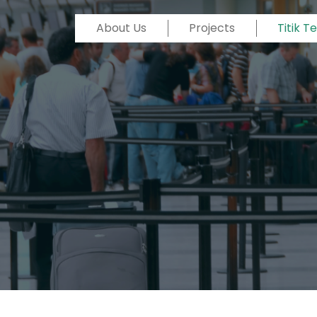
About Us
Projects
Titik 