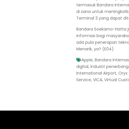
termasuk
Bandara Interna
di sana untuk meningkat
Terminal 3 yang dapat di
Bandara Soekarno-Hatta j
informasi bagi masyaraka
ada pula penerapan tekn
Menarik, ya? (E04)
Apple
,
Bandara Interna
digital
,
industri penerban
International Airport
,
Oryx
Service
,
VICA
,
Virtual Cust