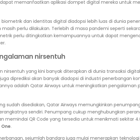
apat memanfaatkan aplikasi dompet digital mereka untuk m
iometrik dan identitas digital diadopsi lebih luas di dunia pen
asih perlu dilakukan. Terlebih di masa pandemi seperti sekar
metrik perlu ditingkatkan kemampuannya untuk dapat mengena
er.
engalaman nirsentuh
nirsentuh yang kini banyak diterapkan di dunia transaksi digit
a diprediksi akan banyak diadopsi di industri penerbangan kom
kannya adalah Qatar Airways untuk meningkatkan pengalama
yang sudah disediakan, Qatar Airways memungkinkan penumpan
perangkatnya sendiri. Penumpang cukup menghubungkan peran
an memindai QR Code yang tersedia untuk menikmati sekitar 4.
x One
.
erbangan, sejumlah bandara juga mulai menerapkan teknologi 