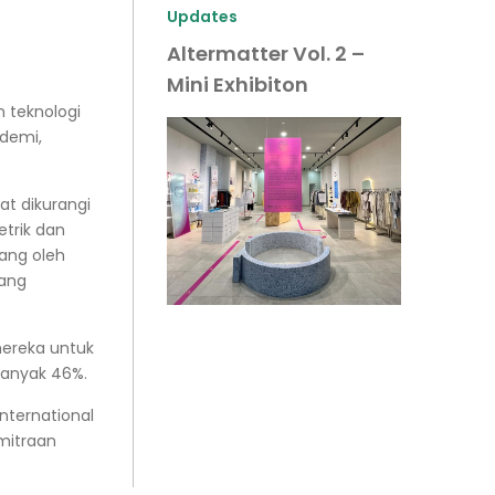
Updates
Altermatter Vol. 2 –
Mini Exhibiton
 teknologi
ndemi,
t dikurangi
trik dan
pang oleh
ang
mereka untuk
banyak 46%.
nternational
emitraan