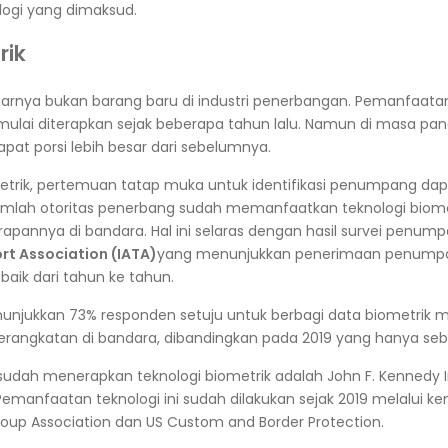
ologi yang dimaksud.
rik
narnya bukan barang baru di industri penerbangan. Pemanfaatan
 mulai diterapkan sejak beberapa tahun lalu. Namun di masa pa
pat porsi lebih besar dari sebelumnya.
rik, pertemuan tatap muka untuk identifikasi penumpang dapa
umlah otoritas penerbang sudah memanfaatkan teknologi biome
apannya di bandara. Hal ini selaras dengan hasil survei penum
ort Association (IATA)
yang menunjukkan penerimaan penump
baik dari tahun ke tahun.
nunjukkan 73% responden setuju untuk berbagi data biometrik 
erangkatan di bandara, dibandingkan pada 2019 yang hanya se
sudah menerapkan teknologi biometrik adalah John F. Kennedy I
 Pemanfaatan teknologi ini sudah dilakukan sejak 2019 melalui k
up Association dan US Custom and Border Protection.