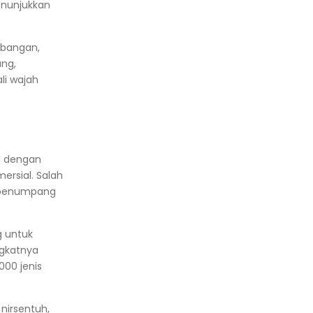
enunjukkan
erbangan,
ang,
li wajah
al dengan
ersial. Salah
n penumpang
g untuk
gkatnya
000 jenis
nirsentuh,