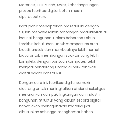
Materials, ETH Zurich, Swiss
, keberlangsungan
proses fabrikasi digital beton masih
diperdebatkan.
Para pionir menciptakan prosedur ini dengan
tujuan menyelesaikan tantangan produktivitas di
industri bangunan. Dalam beberapa tahun
terakhir, kebutuhan untuk memperluas area
kreatif arsitek dan membuatnya lebih hemat
biaya untuk membangun struktur yang lebih
kompleks dengan bantuan komputer, telah
menjadi pendorong utama di balik fabrikasi
digital dalam konstruksi.
Dengan cara ini, fabrikasi digital semakin
didorong untuk meningkatkan efisiensi sekaligus
menurunkan dampak lingkungan dari industri
bangunan. Struktur yang dibuat secara digital,
hanya akan menggunakan material jika
dibutuhkan sehingga menghemat bahan