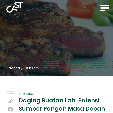
Beranda
/
Titik Temu
SHARE THIS
Titik Temu
ARTICLE
Daging Buatan Lab, Potensi
Copy
Sumber Pangan Masa Depan
Link
Facebook