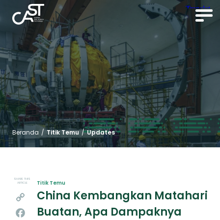
Beranda
/
Titik Temu
/
Updates
SHARE THIS
Titik Temu
ARTICLE
China Kembangkan Matahari
Copy
Buatan, Apa Dampaknya
Link
Facebook