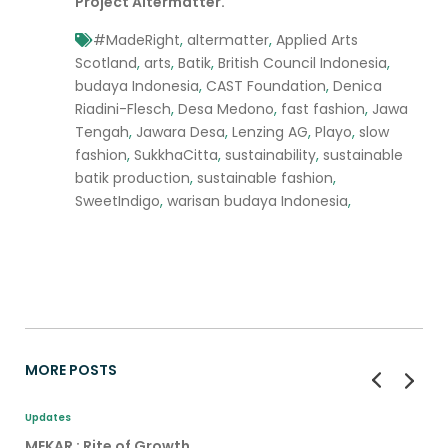
Project Altermatter
.
#MadeRight
,
altermatter
,
Applied Arts
Scotland
,
arts
,
Batik
,
British Council Indonesia
,
budaya Indonesia
,
CAST Foundation
,
Denica
Riadini-Flesch
,
Desa Medono
,
fast fashion
,
Jawa
Tengah
,
Jawara Desa
,
Lenzing AG
,
Playo
,
slow
fashion
,
SukkhaCitta
,
sustainability
,
sustainable
batik production
,
sustainable fashion
,
SweetIndigo
,
warisan budaya Indonesia
,
MORE POSTS
Updates
MEKAR : Rite of Growth