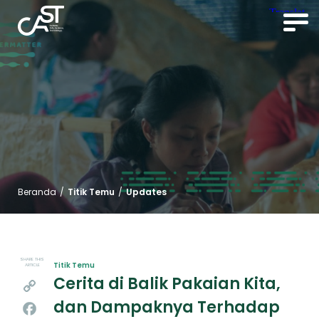
Beranda
/
Titik Temu
/
Updates
SHARE THIS
Titik Temu
ARTICLE
Cerita di Balik Pakaian Kita,
Copy
dan Dampaknya Terhadap
Link
Facebook