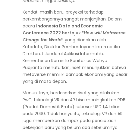
headset
, hingga
desktop
.
Kendati masih baru, proyeksi terhadap
perkembangannya sangat menjanjikan. Dalam
acara
Indonesia Data and Economic
Conference 2022 bertajuk “
How will Metaverse
Change the World
”
yang diadakan oleh
Katadata, Direktur Pemberdayaan Informatika
Direktorat Jenderal Aplikasi Informatika
Kementerian Kominfo Bonifasius Wahyu
Pudjianto menuturkan, riset menunjukkan bahwa
metaverse memiliki dampak ekonomi yang besar
yang di masa depan.
Menurutnya, berdasarkan riset yang dilakukan
PwC, teknologi VR dan AR bisa meningkatkan PDB
(Produk Domestik Bruto) sebesar USD 1,4 triliun
pada 2030. Tidak hanya itu, teknologi VR dan AR
juga memberikan dampak pada penciptaan
pekerjaan baru yang belum ada sebelumnya.