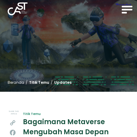
Beranda
/
Titik Temu
/
Updates
SHARE THIS
Titik Temu
ARTICLE
Bagaimana Metaverse
Copy
Mengubah Masa Depan
Link
Facebook