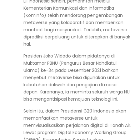
Di Indonesia sendiri, pemerintah melalui
Kementerian Komunikasi dan Informatika
(Kominfo) telah mendorong pengembangan
metaverse yang kolaboratif dan memberikan
manfaat bagi masyarakat. Terlebih, metaverse
diprediksi berpeluang untuk diterapkan di banyak
hal.
Presiden Joko Widodo dalam pidatonya
di
Muktamar PBNU (Pengurus Besar Nahdlatul
Ulama) ke-34
pada Desember 2021 bahkan
menyebut metaverse bisa digunakan untuk
kebutuhan dakwah dan pengajian di masa
depan. Karenanya, ia meminta seluruh warga NU
bisa mengantisipasi kemajuan teknologi ini.
Selain itu, dalam Presidensi G20 Indonesia akan
memanfaatkan metaverse untuk
memvisualisasikan perjalanan digital di Tanah Air.
Lewat program Digital Economy Working Group
(DEWG), Kementerian Kominfo akan