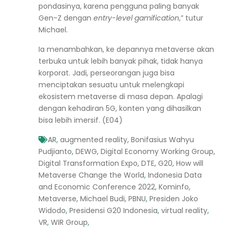
pondasinya, karena pengguna paling banyak
Gen-Z dengan
entry-level gamification
,” tutur
Michael.
Ia menambahkan, ke depannya metaverse akan
terbuka untuk lebih banyak pihak, tidak hanya
korporat. Jadi, perseorangan juga bisa
menciptakan sesuatu untuk melengkapi
ekosistem metaverse di masa depan. Apalagi
dengan kehadiran 5G, konten yang dihasilkan
bisa lebih imersif. (E04)
AR
,
augmented reality
,
Bonifasius Wahyu
Pudjianto
,
DEWG
,
Digital Economy Working Group
,
Digital Transformation Expo
,
DTE
,
G20
,
How will
Metaverse Change the World
,
Indonesia Data
and Economic Conference 2022
,
Kominfo
,
Metaverse
,
Michael Budi
,
PBNU
,
Presiden Joko
Widodo
,
Presidensi G20 Indonesia
,
virtual reality
,
VR
,
WIR Group
,