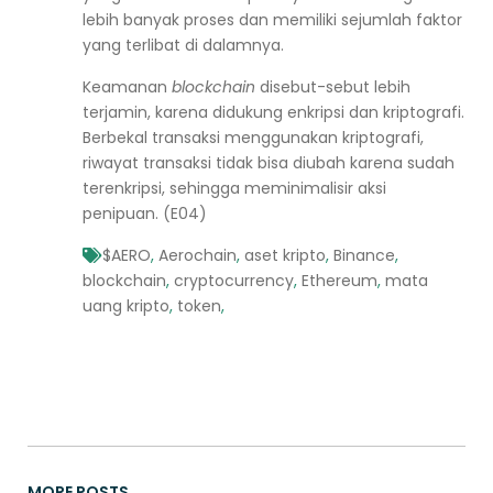
lebih banyak proses dan memiliki sejumlah faktor
yang terlibat di dalamnya.
Keamanan
blockchain
disebut-sebut lebih
terjamin, karena didukung enkripsi dan kriptografi.
Berbekal transaksi menggunakan kriptografi,
riwayat transaksi tidak bisa diubah karena sudah
terenkripsi, sehingga meminimalisir aksi
penipuan. (E04)
$AERO
,
Aerochain
,
aset kripto
,
Binance
,
blockchain
,
cryptocurrency
,
Ethereum
,
mata
uang kripto
,
token
,
MORE POSTS