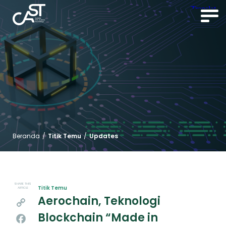
Beranda
/
Titik Temu
/
Updates
SHARE THIS
Titik Temu
ARTICLE
Aerochain, Teknologi
Copy
Blockchain “Made in
Link
Facebook