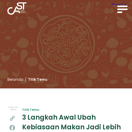
Beranda
/
Titik Temu
SHARE THIS
Titik Temu
ARTICLE
3 Langkah Awal Ubah
Copy
Kebiasaan Makan Jadi Lebih
Link
Facebook