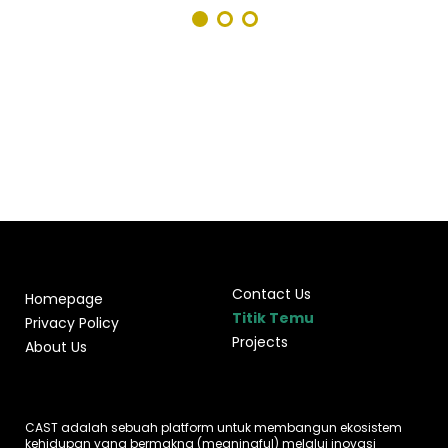
Contact Us
Homepage
Titik Temu
Privacy Policy
Projects
About Us
CAST adalah sebuah platform untuk membangun ekosistem
kehidupan yang bermakna (meaningful) melalui inovasi