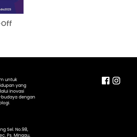
-Off
rm untuk
idupan yang
lui inovasi
-budaya dengan
logi.
ng Sel. No.98,
ec. Ps. Minggu,