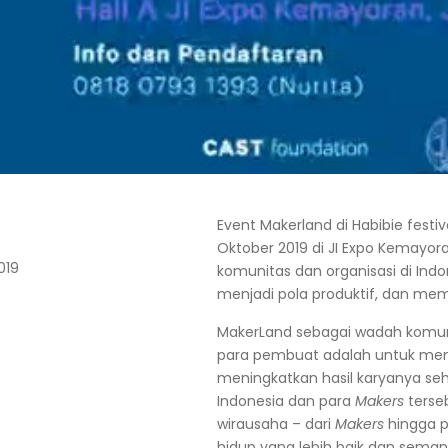
Event Makerland di Habibie festi
Oktober 2019 di JI Expo Kemayora
019
komunitas dan organisasi di Indon
menjadi pola produktif, dan mem
MakerLand sebagai wadah komu
para pembuat adalah untuk men
meningkatkan hasil karyanya seh
Indonesia dan para
Makers
terse
wirausaha – dari
Makers
hingga p
hidup yang lebih baik dan semang